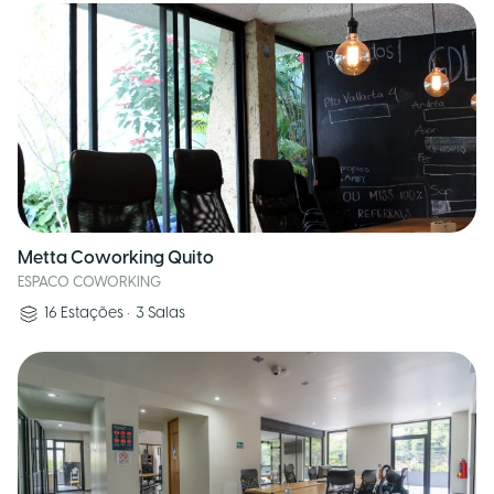
Metta Coworking Quito
ESPACO COWORKING
16
Estações
•
3
Salas