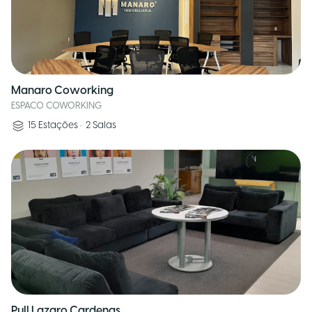
Manaro Coworking
ESPACO COWORKING
15
Estações
•
2
Salas
Pull Lazaro Cardenas