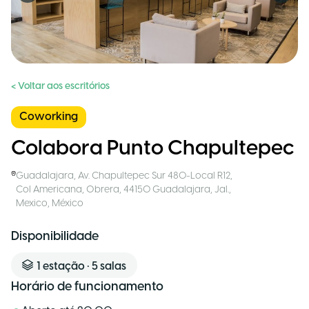
< Voltar aos escritórios
Coworking
Colabora Punto Chapultepec
Guadalajara
,
Av. Chapultepec Sur 480-Local R12,
Col Americana, Obrera, 44150 Guadalajara, Jal.,
Mexico
,
México
Disponibilidade
1
estação
•
5
salas
Horário de funcionamento