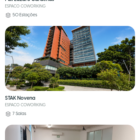
ESPACO COWORKING
50
Estações
STAK Novena
ESPACO COWORKING
7
Salas