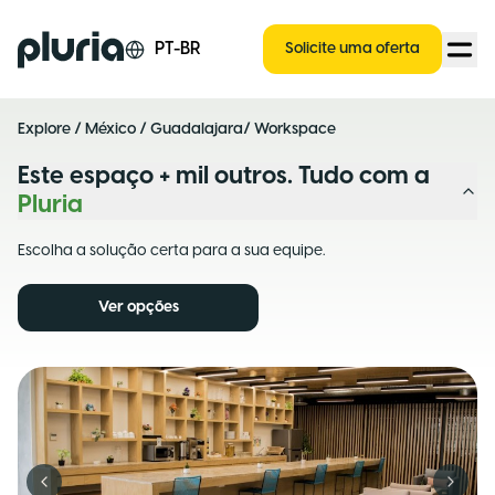
Logo Pluria
PT-BR
Solicite uma oferta
Explore
/
México
/
Guadalajara
/ Workspace
Este espaço + mil outros. Tudo com a
Pluria
Escolha a solução certa para a sua equipe.
Ver opções
Previous slide
Next s