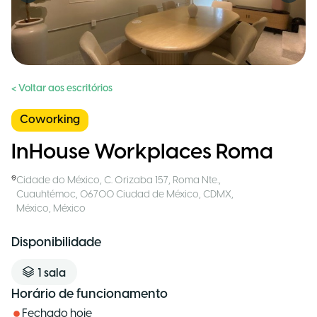
< Voltar aos escritórios
Coworking
InHouse Workplaces Roma
Cidade do México
,
C. Orizaba 157, Roma Nte.,
Cuauhtémoc, 06700 Ciudad de México, CDMX,
México
,
México
Disponibilidade
1
sala
Horário de funcionamento
Fechado hoje