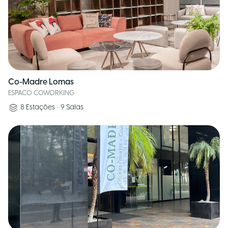
Co-Madre Lomas
ESPACO COWORKING
8
Estações
•
9
Salas