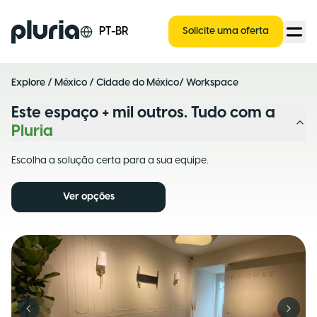
Logo Pluria
PT-BR
Solicite uma oferta
Explore
/
México
/
Cidade do México
/ Workspace
Este espaço + mil outros. Tudo com a
Pluria
Escolha a solução certa para a sua equipe.
Ver opções
Previous slide
Next s