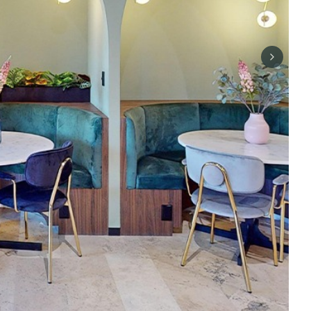
Next sli