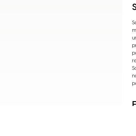
S
m
u
p
p
r
S
n
p