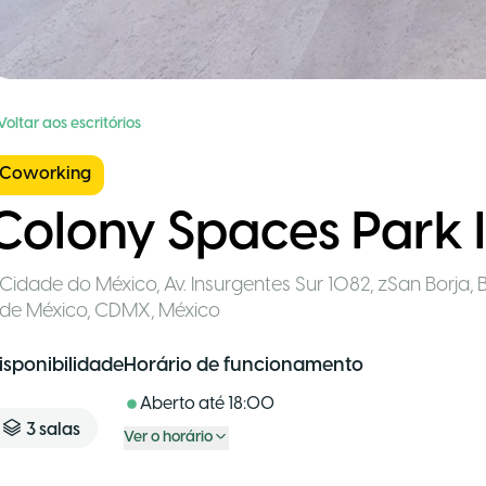
Voltar aos escritórios
Coworking
Colony Spaces Park 
Cidade do México
,
Av. Insurgentes Sur 1082, zSan Borja
de México, CDMX
,
México
isponibilidade
Horário de funcionamento
Aberto até
18:00
3
salas
Ver o horário