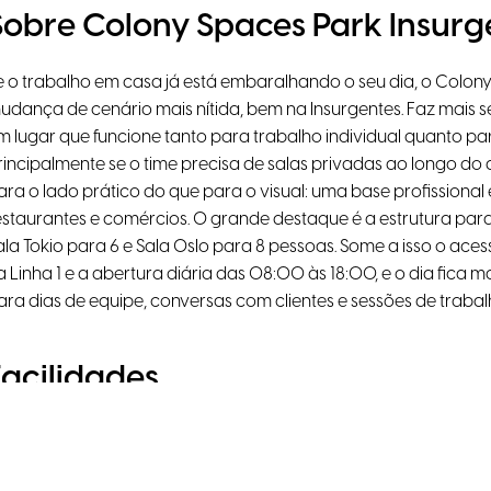
Sobre Colony Spaces Park Insurg
e o trabalho em casa já está embaralhando o seu dia, o Colony
udança de cenário mais nítida, bem na Insurgentes. Faz mais 
m lugar que funcione tanto para trabalho individual quanto pa
rincipalmente se o time precisa de salas privadas ao longo do 
ara o lado prático do que para o visual: uma base profissional e
estaurantes e comércios. O grande destaque é a estrutura para
ala Tokio para 6 e Sala Oslo para 8 pessoas. Some a isso o ace
a Linha 1 e a abertura diária das 08:00 às 18:00, e o dia fica ma
ara dias de equipe, conversas com clientes e sessões de trabal
Facilidades
Luz natural
Ar Condicionado
Transporte Público 
Cadeiras ergonómicas