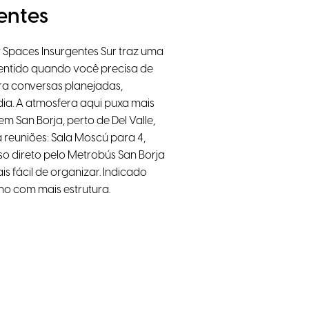
entes
 Spaces Insurgentes Sur traz uma
sentido quando você precisa de
ra conversas planejadas,
dia. A atmosfera aqui puxa mais
m San Borja, perto de Del Valle,
 reuniões: Sala Moscú para 4,
sso direto pelo Metrobús San Borja
is fácil de organizar. Indicado
ho com mais estrutura.
Wi-Fi de alta velocidade
nas