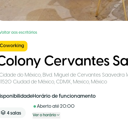
Voltar aos escritórios
Coworking
Colony Cervantes S
Cidade do México
,
Blvd. Miguel de Cervantes Saavedra 1
11520 Ciudad de México, CDMX, Mexico
,
México
isponibilidade
Horário de funcionamento
Aberto até
20:00
4
salas
Ver o horário