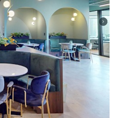
Next sli