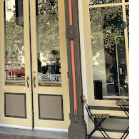
Next sli