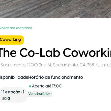
Voltar aos escritórios
Coworking
The Co-Lab Cowork
Sacramento
,
1200 2nd St, Sacramento, CA 95814, Unite
isponibilidade
Horário de funcionamento
Aberto até
17:00
1
estação
•
1
Ver o horário
sala