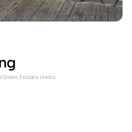
ing
d States
,
Estados Unidos