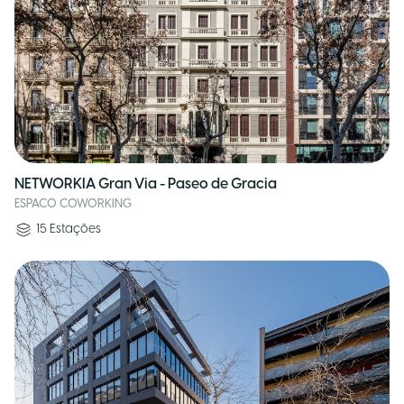
NETWORKIA Gran Via - Paseo de Gracia
ESPACO COWORKING
15
Estações