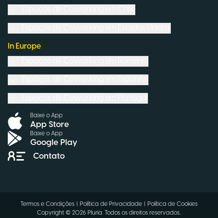
Espaços de Coworking em
Chile
Espaços de Coworking em
Estados Unidos
In Europe
Espaços de Coworking em
Romênia
Espaços de Coworking em
Espanha
Espaços de Coworking em
Portugal
Baixe o App
App Store
Baixe o App
Google Play
Contato
Termos e Condições
|
Política de Privacidade
|
Política de Cookies
Copyright ©
2026
Pluria.
Todos os direitos reservados.
.