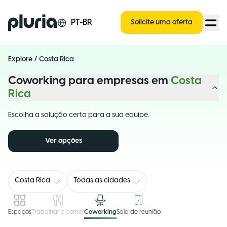
Logo Pluria
PT-BR
Solicite uma oferta
Explore
/
Costa Rica
Coworking para empresas em
Costa
Rica
Escolha a solução certa para a sua equipe.
Ver opções
Costa Rica
Todas as cidades
Espaços
Trabalhar e comer
Coworking
Sala de reunião