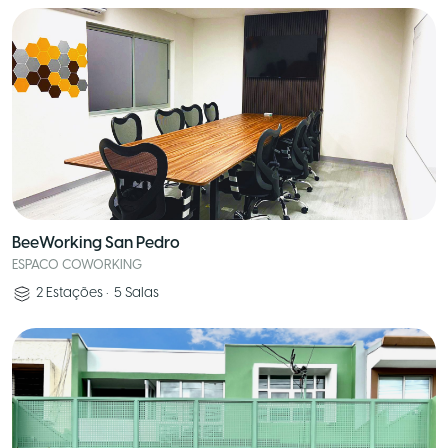
BeeWorking San Pedro
ESPACO COWORKING
2
Estações
•
5
Salas