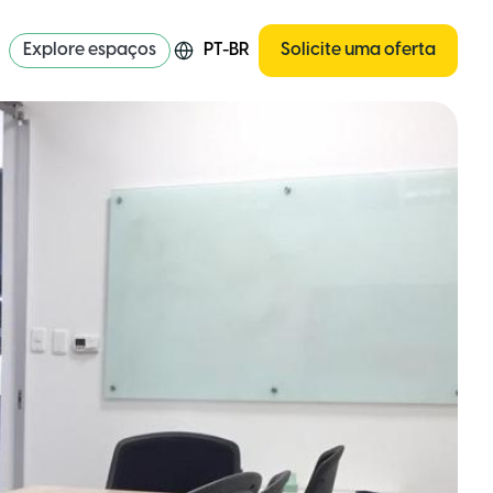
Explore espaços
PT-BR
Solicite uma oferta