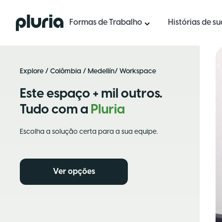
Logo Pluria
Formas de Trabalho
Histórias de s
Explore
/
Colômbia
/
Medellín
/ Workspace
Este espaço + mil outros.
Tudo com a
Pluria
Escolha a solução certa para a sua equipe.
Ver opções