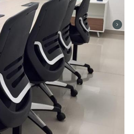
Next sli