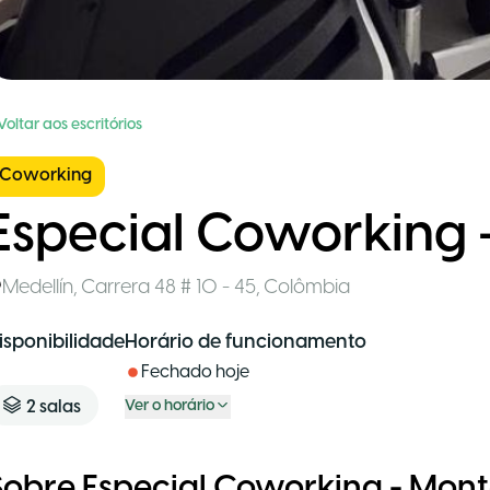
Voltar aos escritórios
Coworking
Especial Coworking 
Medellín
,
Carrera 48 # 10 - 45
,
Colômbia
isponibilidade
Horário de funcionamento
Fechado hoje
2
salas
Ver o horário
Sobre Especial Coworking - Mont