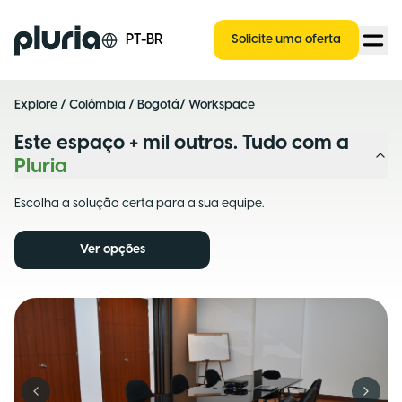
Logo Pluria
PT-BR
Solicite uma oferta
Explore
/
Colômbia
/
Bogotá
/ Workspace
Este espaço + mil outros. Tudo com a
Pluria
Escolha a solução certa para a sua equipe.
Ver opções
Previous slide
Next s