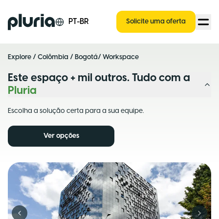
Logo Pluria
PT-BR
Solicite uma oferta
Explore
/
Colômbia
/
Bogotá
/ Workspace
Este espaço + mil outros. Tudo com a
Pluria
Escolha a solução certa para a sua equipe.
Ver opções
Previous slide
Next s