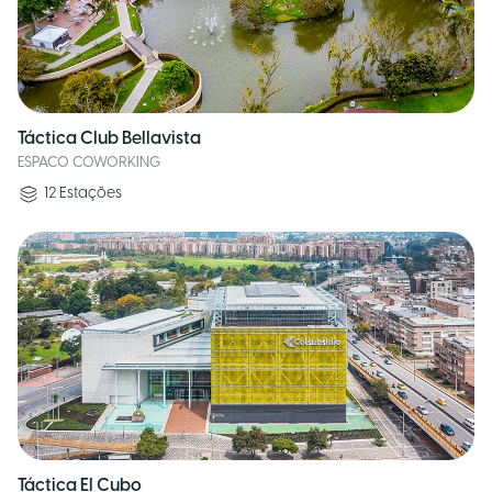
Táctica Club Bellavista
ESPACO COWORKING
12
Estações
Táctica El Cubo