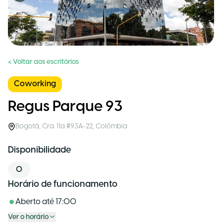
< Voltar aos escritórios
Coworking
Regus Parque 93
Bogotá
,
Cra. 11a #93A-22
,
Colômbia
Disponibilidade
0
Horário de funcionamento
Aberto até
17:00
Ver o horário