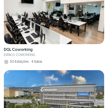
DGL Coworking
ESPACO COWORKING
30
Estações
•
4
Salas