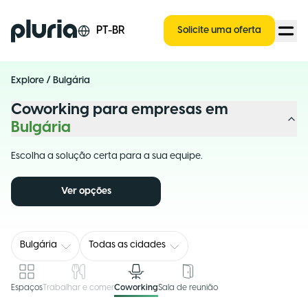
Logo Pluria
PT-BR
Solicite uma oferta
Explore
/
Bulgária
Coworking para empresas em
Bulgária
Escolha a solução certa para a sua equipe.
Ver opções
Bulgária
Todas as cidades
Espaços
Trabalhar e comer
Coworking
Sala de reunião