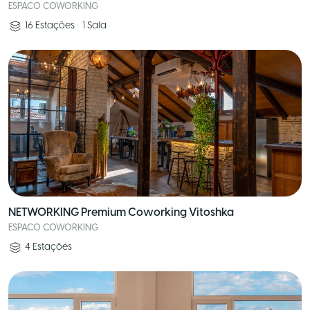
ESPACO COWORKING
16
Estações
•
1
Sala
NETWORKING Premium Coworking Vitoshka
ESPACO COWORKING
4
Estações