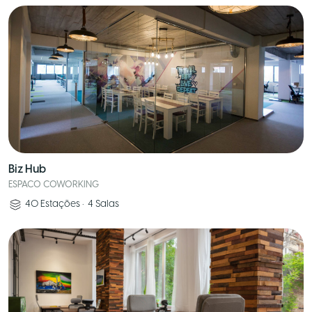
Biz Hub
ESPACO COWORKING
40
Estações
•
4
Salas