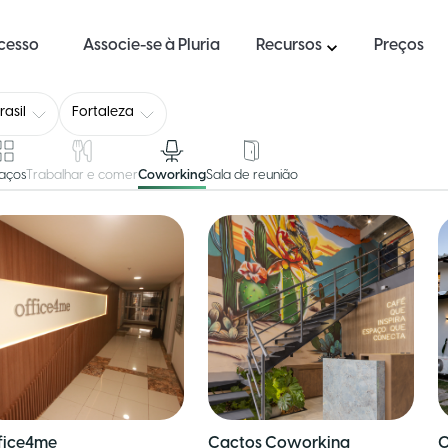
ucesso
Associe-se à Pluria
Recursos
Preços
rasil
Fortaleza
aços
Trabalhar e comer
Coworking
Sala de reunião
fice4me
Cactos Coworking
O