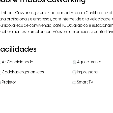
Sobre Tribbos Coworking
 Tribbos Coworking é um espaço moderno em Curitiba que ofe
ara profissionais e empresas, com internet de alta velocidade,
eunião, áreas de convivência, café 100% arábico e estacioname
eceber clientes e ampliar conexões em um ambiente confortáve
Facilidades
Ar Condicionado
Aquecimento
Cadeiras ergonómicas
Impressora
Projetor
Smart TV
Cozinha
Microondas
Salas