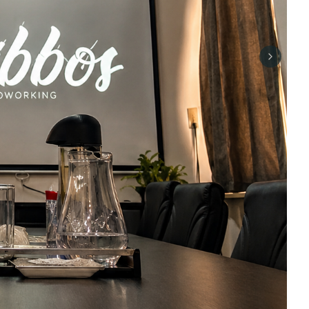
Next sli