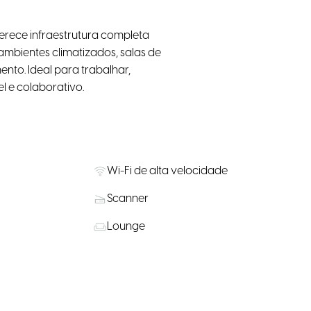
rece infraestrutura completa
 ambientes climatizados, salas de
nto. Ideal para trabalhar,
l e colaborativo.
Wi-Fi de alta velocidade
Scanner
Lounge
Água, café e chá