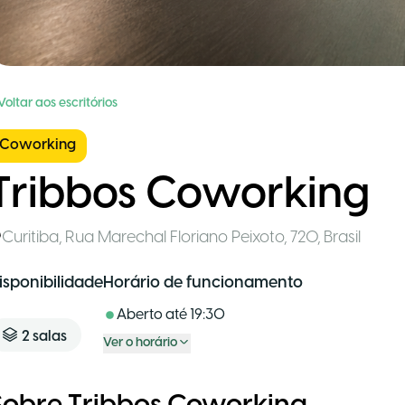
Voltar aos escritórios
Coworking
Tribbos Coworking
Curitiba
,
Rua Marechal Floriano Peixoto, 720
,
Brasil
isponibilidade
Horário de funcionamento
Aberto até
19:30
2
salas
Ver o horário