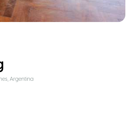
g
Ames
,
Argentina