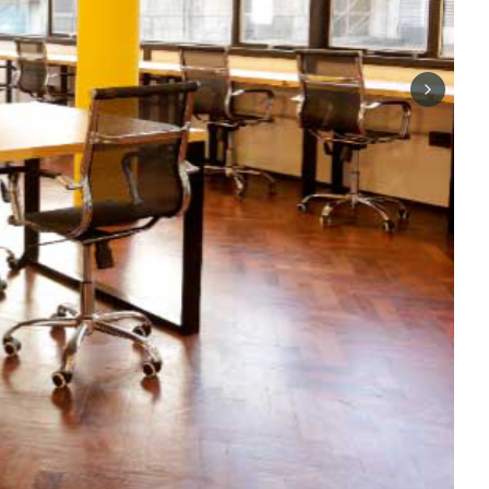
Next sli