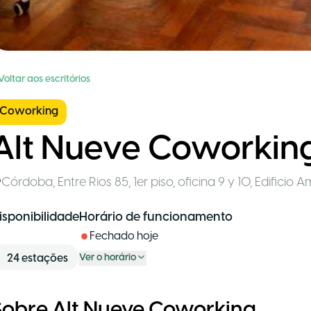
Voltar aos escritórios
Coworking
Alt Nueve Coworkin
Córdoba
,
Entre Rios 85, 1er piso, oficina 9 y 10, Edificio 
isponibilidade
Horário de funcionamento
Fechado hoje
24
estações
Ver o horário
Sobre Alt Nueve Coworking