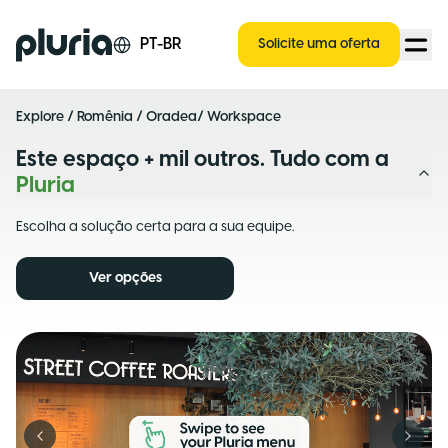
Logo Pluria
PT-BR
Solicite uma oferta
Explore
/
Romênia
/
Oradea
/ Workspace
Este espaço + mil outros. Tudo com a
Pluria
Escolha a solução certa para a sua equipe.
Ver opções
Previous slide
Next s