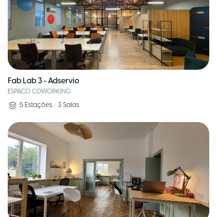
Fab Lab 3 - Adservio
ESPACO COWORKING
5
Estações
•
3
Salas