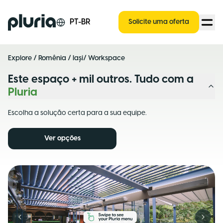
Logo Pluria
PT-BR
Solicite uma oferta
Explore
/
Romênia
/
Iași
/ Workspace
Este espaço + mil outros. Tudo com a
Pluria
Escolha a solução certa para a sua equipe.
Ver opções
Previous slide
Next s