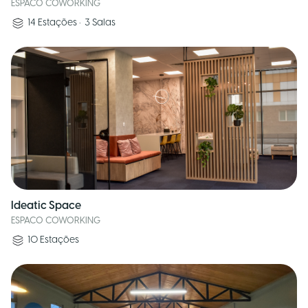
ESPACO COWORKING
14
Estações
•
3
Salas
Ideatic Space
ESPACO COWORKING
10
Estações