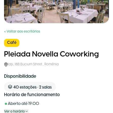
< Voltar aos escritórios
Café
Pleiada Novella Coworking
Iași
,
18B Bucium Street
,
Romênia
Disponibilidade
40
estações
•
2
salas
Horário de funcionamento
Aberto até
19:00
Ver o horário