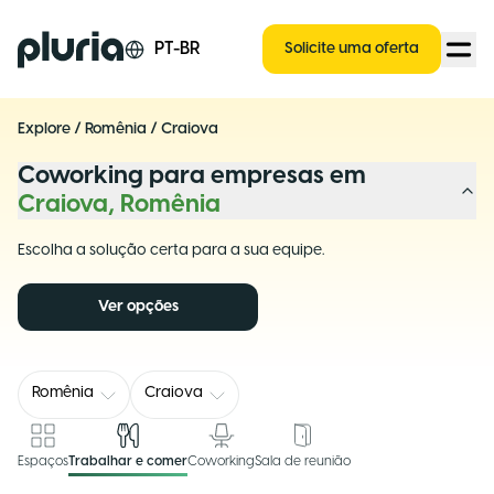
Logo Pluria
PT-BR
Solicite uma oferta
Explore
/
Romênia
/
Craiova
Coworking para empresas em
Craiova, Romênia
Escolha a solução certa para a sua equipe.
Ver opções
Romênia
Craiova
Espaços
Trabalhar e comer
Coworking
Sala de reunião