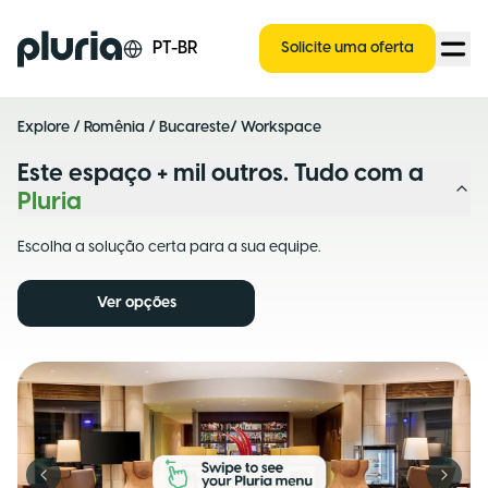
Logo Pluria
PT-BR
Solicite uma oferta
Explore
/
Romênia
/
Bucareste
/ Workspace
Este espaço + mil outros. Tudo com a
Pluria
Escolha a solução certa para a sua equipe.
Ver opções
Previous slide
Next s