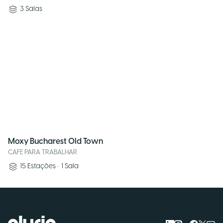
3
Salas
Moxy Bucharest Old Town
CAFE PARA TRABALHAR
15
Estações
•
1
Sala
Logo Pluria