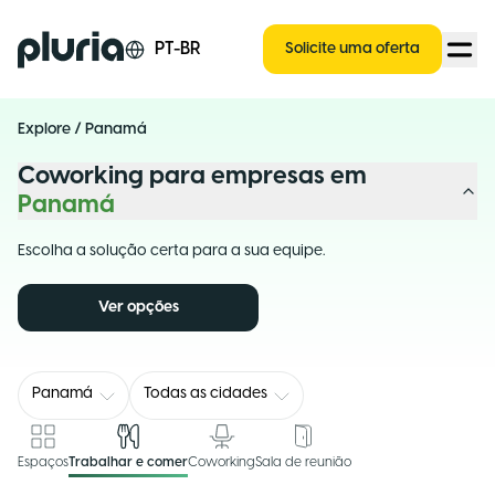
Logo Pluria
PT-BR
Solicite uma oferta
Explore
/
Panamá
Coworking para empresas em
Panamá
Escolha a solução certa para a sua equipe.
Ver opções
Panamá
Todas as cidades
Espaços
Trabalhar e comer
Coworking
Sala de reunião