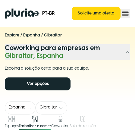
Logo Pluria
PT-BR
Solicite uma oferta
Explore
/
Espanha
/
Gibraltar
Coworking para empresas em
Gibraltar, Espanha
Escolha a solução certa para a sua equipe.
Ver opções
Espanha
Gibraltar
Espaços
Trabalhar e comer
Coworking
Sala de reunião