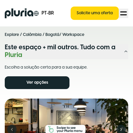
Logo Pluria
PT-BR
Solicite uma oferta
Explore
/
Colômbia
/
Bogotá
/ Workspace
Este espaço + mil outros. Tudo com a
Pluria
Escolha a solução certa para a sua equipe.
Ver opções
Previous slide
Next s