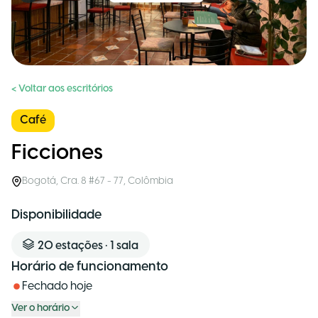
< Voltar aos escritórios
Café
Ficciones
Bogotá
,
Cra. 8 #67 - 77
,
Colômbia
Disponibilidade
20
estações
•
1
sala
Horário de funcionamento
Fechado hoje
Ver o horário