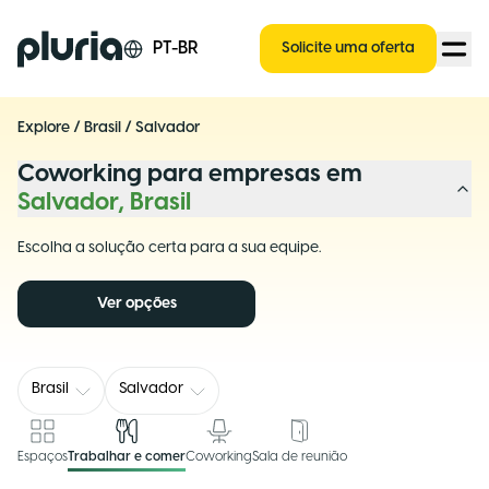
Logo Pluria
PT-BR
Solicite uma oferta
Explore
/
Brasil
/
Salvador
Coworking para empresas em
Salvador, Brasil
Escolha a solução certa para a sua equipe.
Ver opções
Brasil
Salvador
Espaços
Trabalhar e comer
Coworking
Sala de reunião