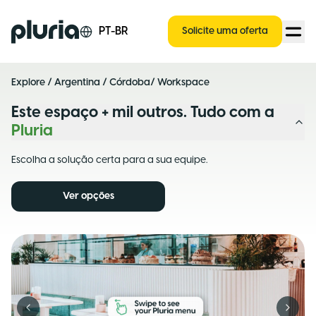
Logo Pluria
PT-BR
Solicite uma oferta
Explore
/
Argentina
/
Córdoba
/ Workspace
Este espaço + mil outros. Tudo com a
Pluria
Escolha a solução certa para a sua equipe.
Ver opções
Previous slide
Next s