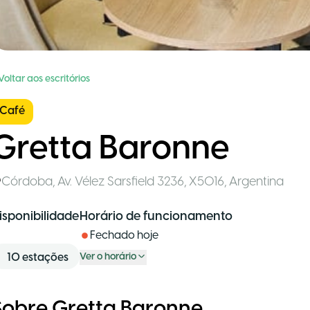
Voltar aos escritórios
Café
Gretta Baronne
Córdoba
,
Av. Vélez Sarsfield 3236, X5016
,
Argentina
isponibilidade
Horário de funcionamento
Fechado hoje
10
estações
Ver o horário
Sobre Gretta Baronne