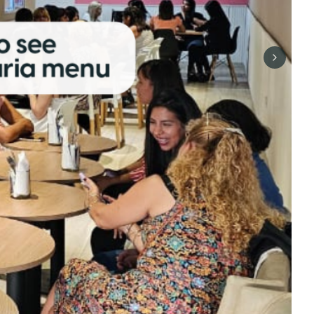
Next sli