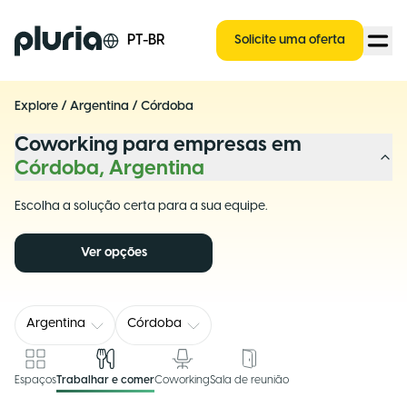
Logo Pluria
PT-BR
Solicite uma oferta
Explore
/
Argentina
/
Córdoba
Coworking para empresas em
Córdoba, Argentina
Escolha a solução certa para a sua equipe.
Ver opções
Argentina
Córdoba
Espaços
Trabalhar e comer
Coworking
Sala de reunião