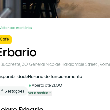
Voltar aos escritórios
Café
Erbario
Bucareste
,
30 General Nicolae Haralambie Street
,
Romê
isponibilidade
Horário de funcionamento
Aberto até
21:00
3
estações
Ver o horário