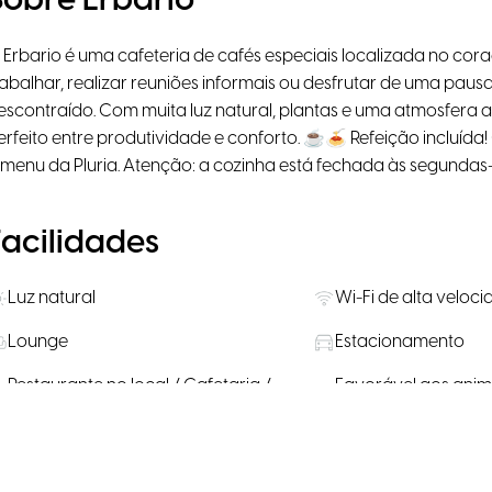
Sobre Erbario
 Erbario é uma cafeteria de cafés especiais localizada no cor
rabalhar, realizar reuniões informais ou desfrutar de uma pau
escontraído. Com muita luz natural, plantas e uma atmosfera a
erfeito entre produtividade e conforto. ☕🍝 Refeição incluída
 menu da Pluria. Atenção: a cozinha está fechada às segundas-
Facilidades
Luz natural
Wi-Fi de alta veloc
Lounge
Estacionamento
Restaurante no local / Cafetaria /
Favorável aos anim
Bar
companhia
Localização