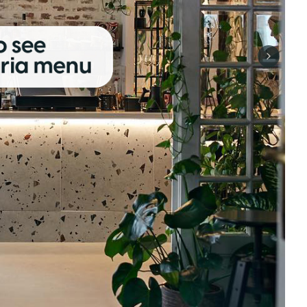
Next sli