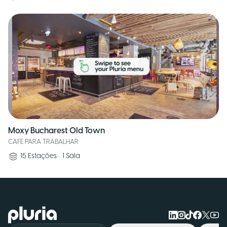
Moxy Bucharest Old Town
CAFE PARA TRABALHAR
15
Estações
•
1
Sala
Logo Pluria