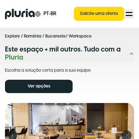
Logo Pluria
PT-BR
Solicite uma oferta
Explore
/
Romênia
/
Bucareste
/ Workspace
Este espaço + mil outros. Tudo com a
Pluria
Escolha a solução certa para a sua equipe.
Ver opções
Previous slide
Next s