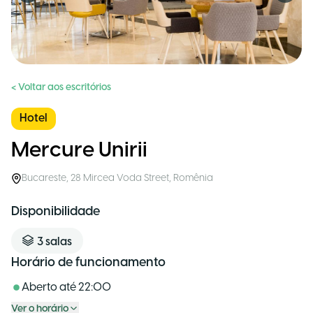
< Voltar aos escritórios
Hotel
Mercure Unirii
Bucareste
,
28 Mircea Voda Street
,
Romênia
Disponibilidade
3
salas
Horário de funcionamento
Aberto até
22:00
Ver o horário