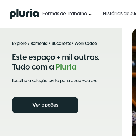
Logo Pluria
Formas de Trabalho
Histórias de s
Explore
/
Romênia
/
Bucareste
/ Workspace
Este espaço + mil outros.
Tudo com a
Pluria
Escolha a solução certa para a sua equipe.
Ver opções