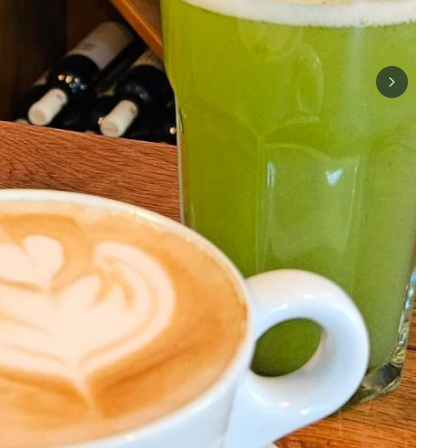
Next sli