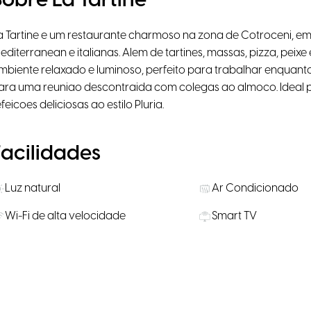
Sobre La Tartine
a Tartine e um restaurante charmoso na zona de Cotroceni, e
editerranean e italianas. Alem de tartines, massas, pizza, peixe
mbiente relaxado e luminoso, perfeito para trabalhar enqua
ara uma reuniao descontraida com colegas ao almoco. Ideal 
efeicoes deliciosas ao estilo Pluria.
Facilidades
Luz natural
Ar Condicionado
Wi-Fi de alta velocidade
Smart TV
Localização