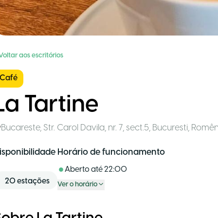
Voltar aos escritórios
Café
La Tartine
Bucareste
,
Str. Carol Davila, nr. 7, sect.5, Bucuresti
,
Romên
isponibilidade
Horário de funcionamento
Aberto até
22:00
20
estações
Ver o horário