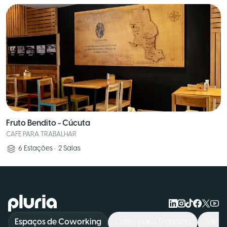
Fruto Bendito - Cúcuta
CAFE PARA TRABALHAR
6
Estações
•
2
Salas
Logo Pluria
Espaços de Coworking
Cafés para Trabalho
Salas