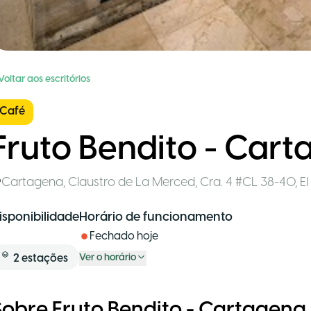
Voltar aos escritórios
Café
Fruto Bendito - Car
Cartagena
,
Claustro de La Merced, Cra. 4 #CL 38-40, El
isponibilidade
Horário de funcionamento
Fechado hoje
2
estações
Ver o horário
Sobre Fruto Bendito - Cartagena