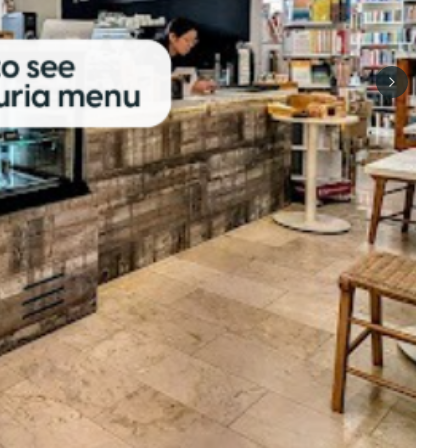
Next sli