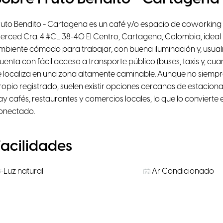
ruto Bendito - Cartagena es un café y/o espacio de coworking
erced Cra. 4 #CL 38-40 El Centro, Cartagena, Colombia, ideal
mbiente cómodo para trabajar, con buena iluminación y, usualm
uenta con fácil acceso a transporte público (buses, taxis y, cua
e localiza en una zona altamente caminable. Aunque no siem
ropio registrado, suelen existir opciones cercanas de estacion
ay cafés, restaurantes y comercios locales, lo que lo convierte 
onectado.
Facilidades
Luz natural
Ar Condicionado
Chromecast
Terraço exterior