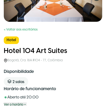
< Voltar aos escritórios
Hotel
Hotel 104 Art Suites
Bogotá
,
Cra. 18A #104 - 77
,
Colômbia
Disponibilidade
2
salas
Horário de funcionamento
Aberto até
20:00
Ver o horário