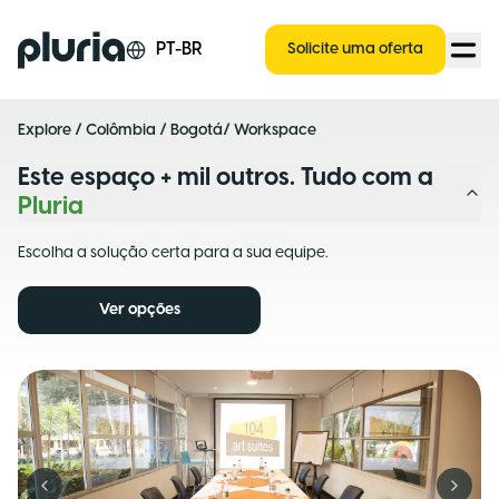
Logo Pluria
PT-BR
Solicite uma oferta
Explore
/
Colômbia
/
Bogotá
/ Workspace
Este espaço + mil outros. Tudo com a
Pluria
Escolha a solução certa para a sua equipe.
Ver opções
Previous slide
Next s