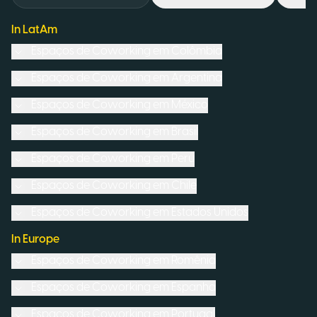
In LatAm
Espaços de Coworking em
Colômbia
Espaços de Coworking em
Argentina
Espaços de Coworking em
México
Espaços de Coworking em
Brasil
Espaços de Coworking em
Peru
Espaços de Coworking em
Chile
Espaços de Coworking em
Estados Unidos
In Europe
Espaços de Coworking em
Romênia
Espaços de Coworking em
Espanha
Espaços de Coworking em
Portugal