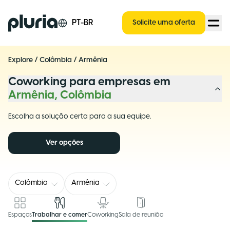
Logo Pluria
PT-BR
Solicite uma oferta
Explore
/
Colômbia
/
Armênia
Coworking para empresas em
Armênia, Colômbia
Escolha a solução certa para a sua equipe.
Ver opções
Colômbia
Armênia
Espaços
Trabalhar e comer
Coworking
Sala de reunião