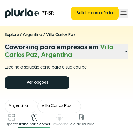
Logo Pluria
PT-BR
Solicite uma oferta
Explore
/
Argentina
/
Villa Carlos Paz
Coworking para empresas em
Villa
Carlos Paz, Argentina
Escolha a solução certa para a sua equipe.
Ver opções
Argentina
Villa Carlos Paz
Espaços
Trabalhar e comer
Coworking
Sala de reunião