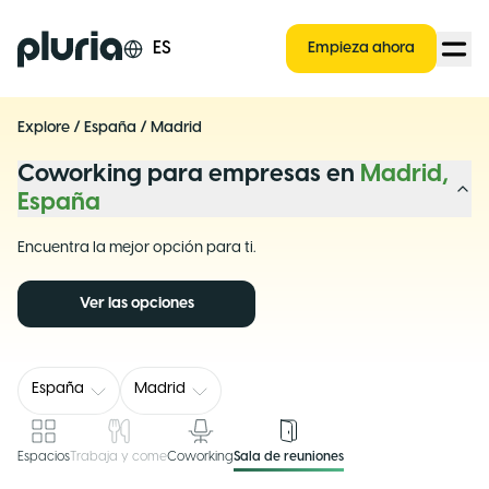
Logo Pluria
ES
Empieza ahora
Explore
/
España
/
Madrid
Coworking para empresas en
Madrid,
España
Encuentra la mejor opción para ti.
Ver las opciones
España
Madrid
Espacios
Trabaja y come
Coworking
Sala de reuniones