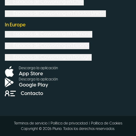
Espacios de Coworking en
Chile
Espacios de Coworking en
Estados Unidos
In Europe
Espacios de Coworking en
Rumanía
Espacios de Coworking en
España
Espacios de Coworking en
Portugal
Descarga la aplicación
App Store
Descarga la aplicación
Google Play
Contacto
Terminos de servicio
|
Política de privacidad
|
Política de Cookies
Copyright ©
2026
Pluria.
Todos los derechos reservados
.