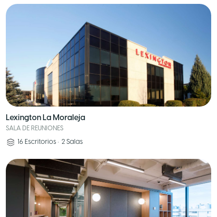
Lexington La Moraleja
SALA DE REUNIONES
16
Escritorios
•
2
Salas