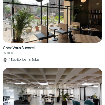
Chez Vous Bucareli
ESPACIOS
4
Escritorios
•
6
Salas