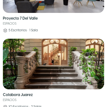
Proyecto 7 Del Valle
ESPACIOS
5
Escritorios
•
1
Sala
Colabora Juarez
ESPACIOS
10
Escritorios
•
2
Salas