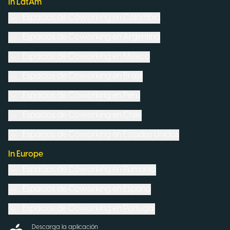
In LatAm
Espacios de Coworking en
Colombia
Espacios de Coworking en
Argentina
Espacios de Coworking en
México
Espacios de Coworking en
Brasil
Espacios de Coworking en
Perú
Espacios de Coworking en
Chile
Espacios de Coworking en
Estados Unidos
In Europe
Espacios de Coworking en
Rumanía
Espacios de Coworking en
España
Espacios de Coworking en
Portugal
Descarga la aplicación