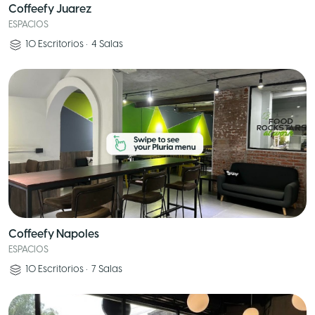
Coffeefy Juarez
ESPACIOS
10
Escritorios
•
4
Salas
Coffeefy Napoles
ESPACIOS
10
Escritorios
•
7
Salas