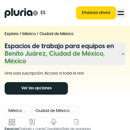
Logo Pluria
ES
Empieza ahora
Explore
/
México
/
Ciudad de México
Espacios de trabajo para equipos en
Benito Juárez, Ciudad de México,
México
Una sola suscripción. Acceso a toda la red.
Ver las opciones
México
Ciudad de México
Espacios
Trabaja y come
Coworking
Sala de reuniones