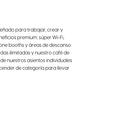
señado para trabajar, crear y
neficios premium: súper Wi-Fi,
phone booths y áreas de descanso
das ilimitadas y nuestro café de
e nuestros asientos individuales
cender de categoría para llevar
o
WiFi de alta velocidad