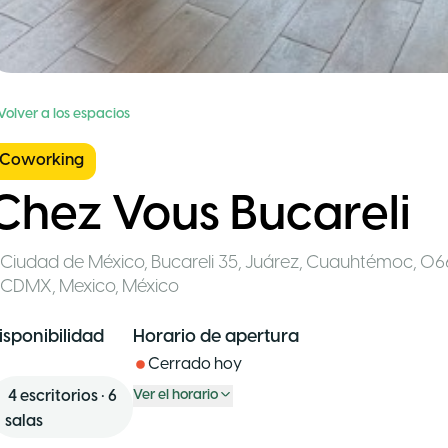
Volver a los espacios
Coworking
Chez Vous Bucareli
Ciudad de México
,
Bucareli 35, Juárez, Cuauhtémoc, 0
CDMX, Mexico
,
México
isponibilidad
Horario de apertura
Cerrado hoy
4
escritorios
•
6
Ver el horario
salas