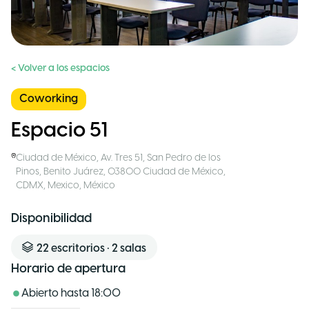
< Volver a los espacios
Coworking
Espacio 51
Ciudad de México
,
Av. Tres 51, San Pedro de los
Pinos, Benito Juárez, 03800 Ciudad de México,
CDMX, Mexico
,
México
Disponibilidad
22
escritorios
•
2
salas
Horario de apertura
Abierto hasta
18:00