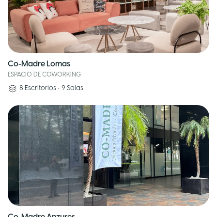
Co-Madre Lomas
ESPACIO DE COWORKING
8
Escritorios
•
9
Salas