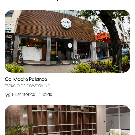
Co-Madre Polanco
ESPACIO DE COWORKING
8
Escritorios
•
4
Salas