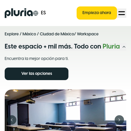
Logo Pluria
ES
Empieza ahora
Explore
/
México
/
Ciudad de México
/ Workspace
Este espacio + mil más. Todo con
Pluria
Encuentra la mejor opción para ti.
Ver las opciones
Previous slide
Next s