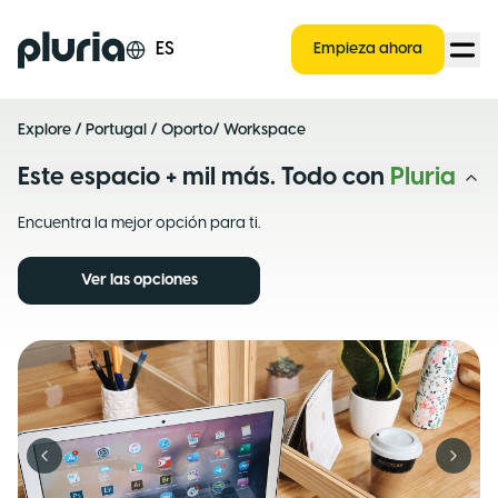
Logo Pluria
ES
Empieza ahora
Explore
/
Portugal
/
Oporto
/ Workspace
Este espacio + mil más. Todo con
Pluria
Encuentra la mejor opción para ti.
Ver las opciones
Previous slide
Next s