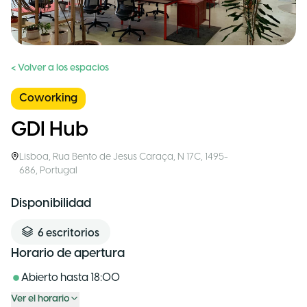
< Volver a los espacios
Coworking
GDI Hub
Lisboa
,
Rua Bento de Jesus Caraça, N 17C, 1495-
686
,
Portugal
Disponibilidad
6
escritorios
Horario de apertura
Abierto hasta
18:00
Ver el horario