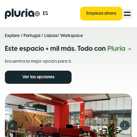
Logo Pluria
ES
Empieza ahora
Explore
/
Portugal
/
Lisboa
/ Workspace
Este espacio + mil más. Todo con
Pluria
Encuentra la mejor opción para ti.
Ver las opciones
Previous slide
Next s