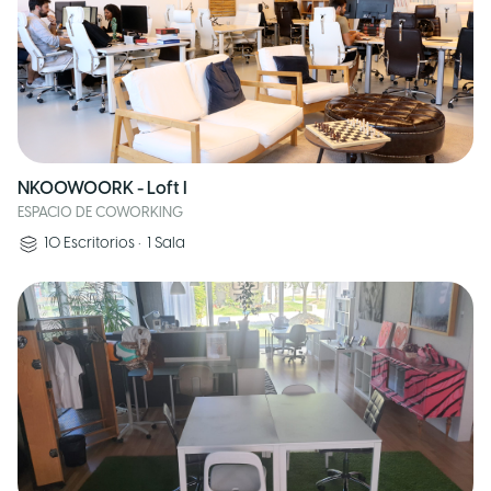
NKOOWOORK - Loft I
ESPACIO DE COWORKING
10
Escritorios
•
1
Sala