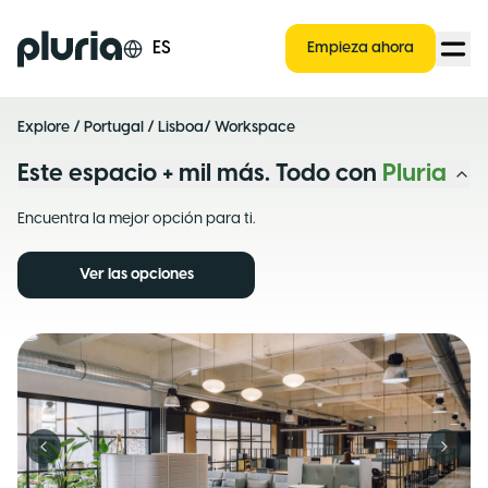
Logo Pluria
ES
Empieza ahora
Explore
/
Portugal
/
Lisboa
/ Workspace
Este espacio + mil más. Todo con
Pluria
Encuentra la mejor opción para ti.
Ver las opciones
Previous slide
Next s