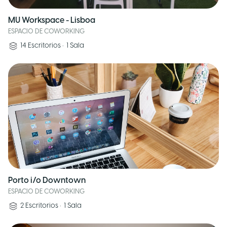
MU Workspace - Lisboa
ESPACIO DE COWORKING
14
Escritorios
•
1
Sala
Porto i/o Downtown
ESPACIO DE COWORKING
2
Escritorios
•
1
Sala