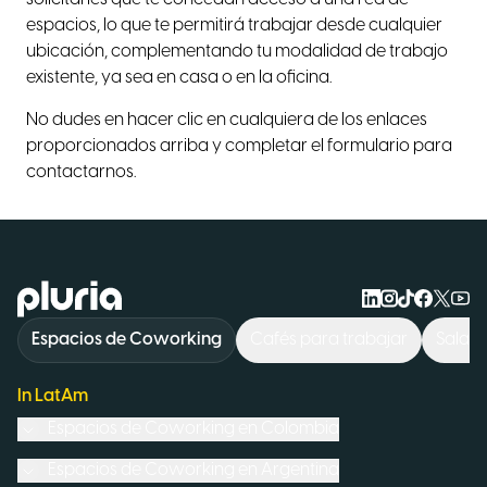
espacios, lo que te permitirá trabajar desde cualquier
ubicación, complementando tu modalidad de trabajo
existente, ya sea en casa o en la oficina.
No dudes en hacer clic en cualquiera de los enlaces
proporcionados arriba y completar el formulario para
contactarnos.
Logo Pluria
Espacios de Coworking
Cafés para trabajar
Sala d
In LatAm
Espacios de Coworking en
Colombia
Espacios de Coworking en
Argentina