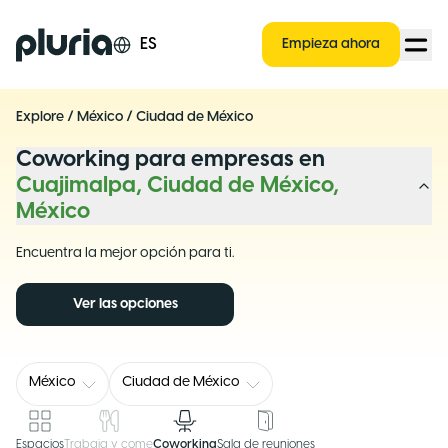
Logo Pluria
ES
Empieza ahora
Explore
/
México
/
Ciudad de México
Coworking para empresas en
Cuajimalpa, Ciudad de México,
México
Encuentra la mejor opción para ti.
Ver las opciones
México
Ciudad de México
Espacios
Trabaja y come
Coworking
Sala de reuniones