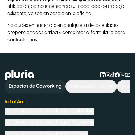
ubicación, complementando tu modalidad de trabajo
existente, ya sea en casa o en la oficina.
No dudes en hacer clic en cualquiera de los enlaces
proporcionados arriba y completar el formulario para
contactarnos.
Logo Pluria
Espacios de Coworking
Cafés para trabajar
Sala d
In LatAm
Espacios de Coworking en
Colombia
Espacios de Coworking en
Argentina
Espacios de Coworking en
México