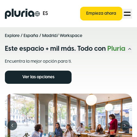
Logo Pluria
ES
Empieza ahora
Explore
/
España
/
Madrid
/ Workspace
Este espacio + mil más. Todo con
Pluria
Encuentra la mejor opción para ti.
Ver las opciones
Previous slide
Next s