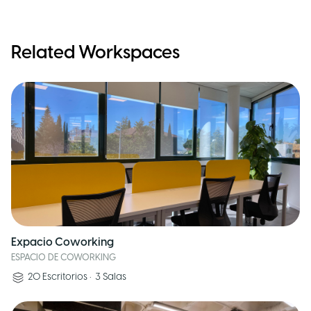
Related Workspaces
Expacio Coworking
ESPACIO DE COWORKING
20
Escritorios
•
3
Salas