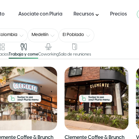
ito
Asociate con Pluria
Recursos
Precios
Colombia
Medellín
El Poblado
acios
Trabaja y come
Coworking
Sala de reuniones
emente Coffee & Brunch
Clemente Coffee & Brunch
V