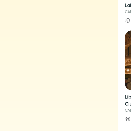
La
CA
Li
Ci
CA