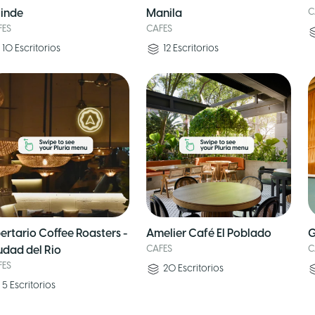
linde
Manila
C
FES
CAFES
10
Escritorios
12
Escritorios
bertario Coffee Roasters -
Amelier Café El Poblado
G
udad del Rio
CAFES
C
FES
20
Escritorios
5
Escritorios