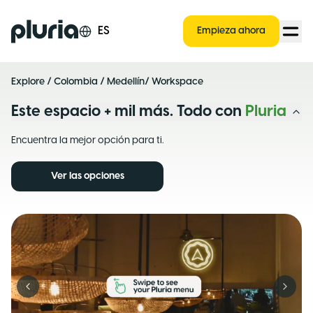
Logo Pluria
ES
Empieza ahora
Explore
/
Colombia
/
Medellín
/ Workspace
Este espacio + mil más. Todo con
Pluria
Encuentra la mejor opción para ti.
Ver las opciones
Previous slide
Next s