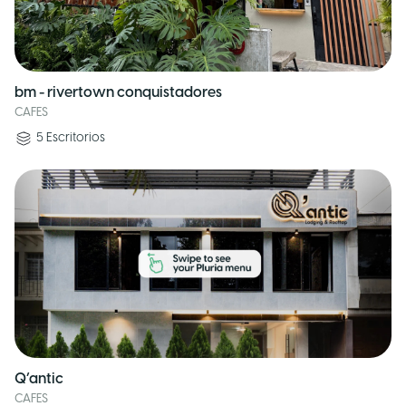
bm - rivertown conquistadores
CAFES
5
Escritorios
Q’antic
CAFES