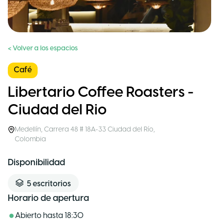
< Volver a los espacios
Café
Libertario Coffee Roasters -
Ciudad del Rio
Medellín
,
Carrera 48 # 18A-33 Ciudad del Río
,
Colombia
Disponibilidad
5
escritorios
Horario de apertura
Abierto hasta
18:30