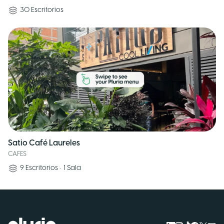
30
Escritorios
Satio Café Laureles
CAFES
9
Escritorios
•
1
Sala
Logo Pluria