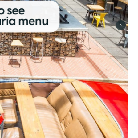
Next sli