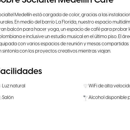
Sobre Socialtel Medellin Café
ocialtel Medellín está cargada de color, gracias a las instalacio
urales. En medio del barrio La Florida, nuestro espacio multid
ran balcón para hacer yoga, un espacio de café para probar la 
olombiana e inclusive un estudio musical en el último piso. El á
quipada con varios espacios de reunión y mesas compartidas 
n sintonía con los proyectos creativos mientras viajan.
Facilidades
Luz natural
WiFi de alta veloci
Salón
Alcohol disponible
Localización