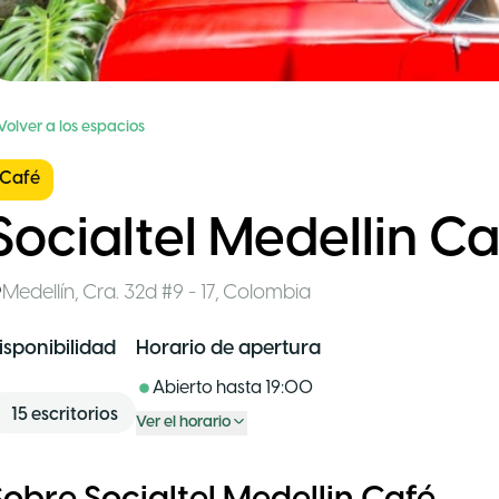
Volver a los espacios
Café
Socialtel Medellin C
Medellín
,
Cra. 32d #9 - 17
,
Colombia
isponibilidad
Horario de apertura
Abierto hasta
19:00
15
escritorios
Ver el horario