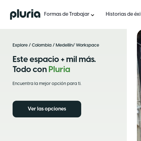
Logo Pluria
Formas de Trabajar
Historias de éx
Explore
/
Colombia
/
Medellín
/ Workspace
Este espacio + mil más.
Todo con
Pluria
Encuentra la mejor opción para ti.
Ver las opciones