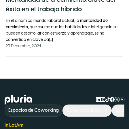
éxito en el trabajo híbrido
En el dinámico mundo laboral actual, la
mentalidad de
crecimiento
, que asume que las habilidades e inteligencia se
pueden desarrollar con esfuerzo y aprendizaje, se ha
convertido en clave pa[...]
23 December, 2024
Logo Pluria
Espacios de Coworking
Cafés para trabajar
Sala d
In LatAm