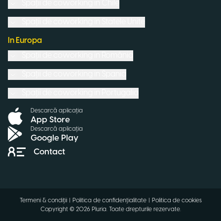
Spații de coworking in
Chile
Spații de coworking in
Statele Unite
In Europa
Spații de coworking in
România
Spații de coworking in
Spania
Spații de coworking in
Portugalia
Descarcă aplicația
App Store
Descarcă aplicația
Google Play
Contact
Termeni & condiții
|
Politica de confidențialitate
|
Politica de cookies
Copyright ©
2026
Pluria.
Toate drepturile rezervate
.