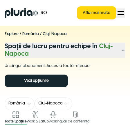
Logo Pluria
RO
Află mai multe
Explore
/
România
/
Cluj-Napoca
Spații de lucru pentru echipe în
Cluj-
Napoca
Un singur abonament. Acces la toată rețeaua.
Vezi opțiunile
România
Cluj-Napoca
Toate Spațiile
Work & Eat
Coworking
Săli de conferință