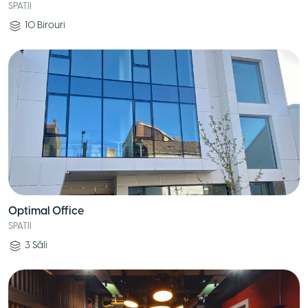
SPATII
10
Birouri
Optimal Office
SPATII
3
Săli