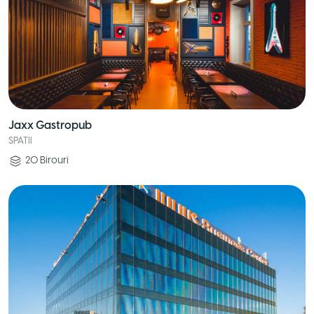
Jaxx Gastropub
SPATII
20
Birouri