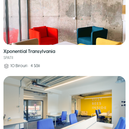
Xponential Transylvania
SPATII
10
Birouri
•
4
Săli