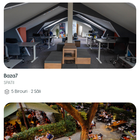
Baza7
SPATII
5
Birouri
•
2
Săli