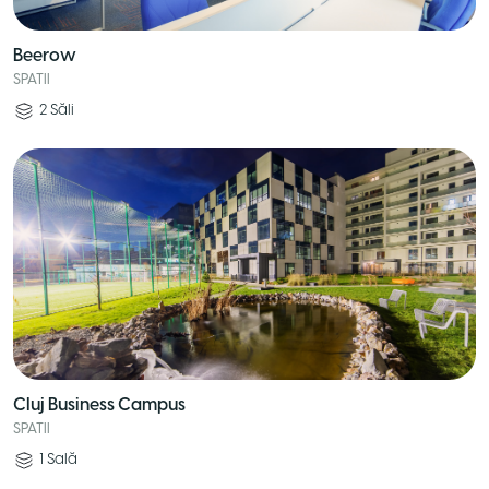
Beerow
SPATII
2
Săli
Cluj Business Campus
SPATII
1
Sală