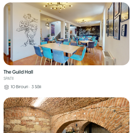
The Guild Hall
SPATII
10
Birouri
•
3
Săli