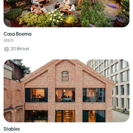
Casa Boema
SPATII
20
Birouri
Stables