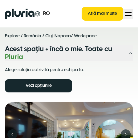
Logo Pluria
RO
Află mai multe
Explore
/
România
/
Cluj-Napoca
/ Workspace
Acest spațiu + încă o mie. Toate cu
Pluria
Alege soluția potrivită pentru echipa ta.
Vezi opțiunile
Previous slide
Next s