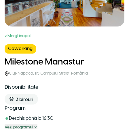
< Mergi înapoi
Coworking
Milestone Manastur
Cluj-Napoca
,
115 Campului Street
,
România
Disponibilitate
3
birouri
Program
Deschis până la
16:30
Vezi programul