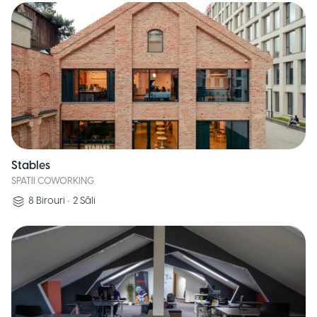
Stables
SPATII COWORKING
8
Birouri
•
2
Săli