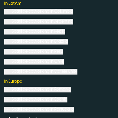
In LatAm
Spații de coworking in
Columbia
Spații de coworking in
Argentina
Spații de coworking in
Mexic
Spații de coworking in
Brazilia
Spații de coworking in
Peru
Spații de coworking in
Chile
Spații de coworking in
Statele Unite
In Europa
Spații de coworking in
România
Spații de coworking in
Spania
Spații de coworking in
Portugalia