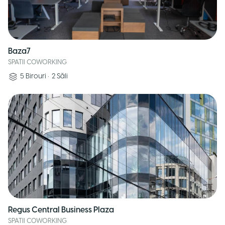
Baza7
SPATII COWORKING
5
Birouri
•
2
Săli
Regus Central Business Plaza
SPATII COWORKING