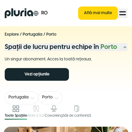
Logo Pluria
RO
Află mai multe
Explore
/
Portugalia
/
Porto
Spații de lucru pentru echipe în
Porto
Un singur abonament. Acces la toată rețeaua.
Vezi opțiunile
Portugalia
Porto
Toate Spațiile
Work & Eat
Coworking
Săli de conferință