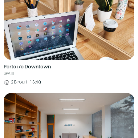
Porto i/o Downtown
SPATII
2
Birouri
•
1
Sală